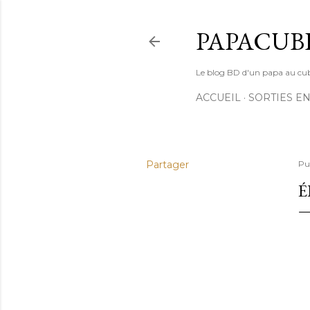
PAPACUB
Le blog BD d'un papa au cube (
ACCUEIL
SORTIES EN
Partager
Pu
É