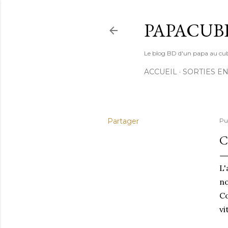
PAPACUB
Le blog BD d'un papa au cube (
ACCUEIL
SORTIES EN
Partager
Pu
C
L'
no
Co
vi