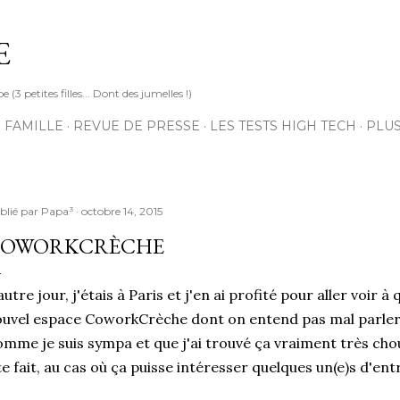
Accéder au contenu principal
E
3 petites filles... Dont des jumelles !)
 FAMILLE
REVUE DE PRESSE
LES TESTS HIGH TECH
PLU
blié par
Papa³
octobre 14, 2015
OWORKCRÈCHE
autre jour, j'étais à Paris et j'en ai profité pour aller voir 
uvel espace CoworkCrèche dont on entend pas mal parler
mme je suis sympa et que j'ai trouvé ça vraiment très chou
te fait, au cas où ça puisse intéresser quelques un(e)s d'ent