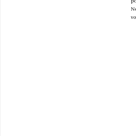
po
No
vo