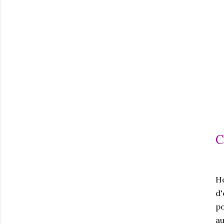
C
Ho
d'
po
au