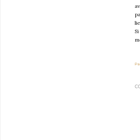
av
pa
li
Si
me
Pa
C