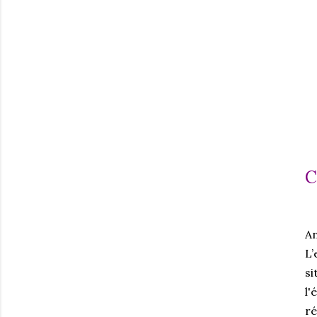
C
An
L’
si
l'
ré