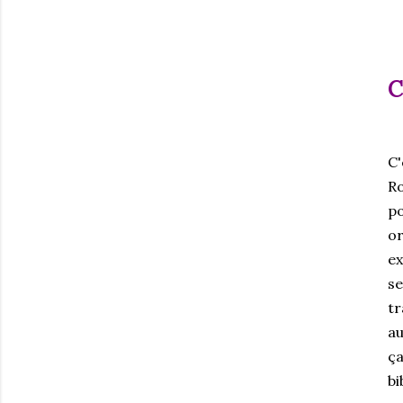
C
C'
Ro
po
or
ex
se
tr
au
ça
bi