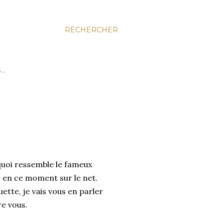
RECHERCHER
S…
à quoi ressemble le fameux
 en ce moment sur le net.
ette, je vais vous en parler
re vous.