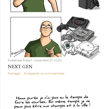
l
e
s
Publié par
Papa³
novembre 27, 2020
NEXT GEN
Partager
Enregistrer un commentaire