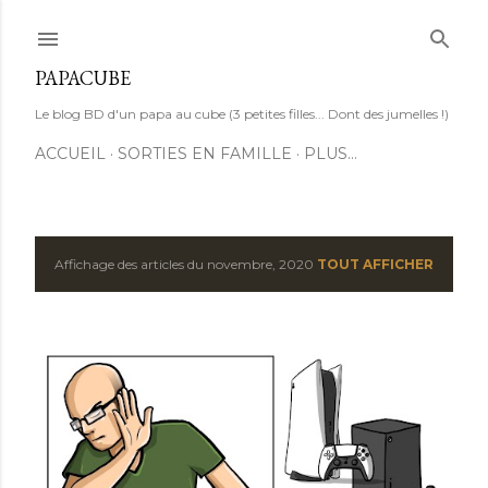
Accéder au contenu principal
PAPACUBE
Le blog BD d'un papa au cube (3 petites filles... Dont des jumelles !)
ACCUEIL
SORTIES EN FAMILLE
PLUS…
Affichage des articles du novembre, 2020
TOUT AFFICHER
A
r
t
i
c