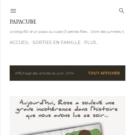
Accéder au contenu principal
PAPACUBE
Le blog BD d'un papa au cube (3 petites filles... Dont des jumelles !)
ACCUEIL
SORTIES EN FAMILLE
PLUS…
Affichage des articles du juin, 2014
TOUT AFFICHER
A
r
t
i
c