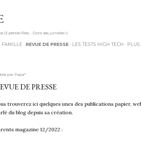
Accéder au contenu principal
E
3 petites filles... Dont des jumelles !)
 FAMILLE
REVUE DE PRESSE
LES TESTS HIGH TECH
PLUS
blié par
Papa³
EVUE DE PRESSE
us trouverez ici quelques unes des publications papier, we
rlé du blog depuis sa création.
rents magazine 12/2022 :