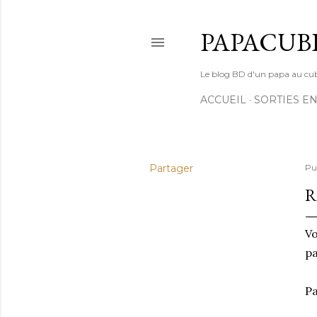
PAPACUB
Le blog BD d'un papa au cube (
ACCUEIL
SORTIES EN
Partager
Pu
R
Vo
pa
Pa