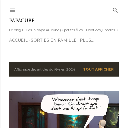
Accéder au contenu principal
PAPACUBE
Le blog BD d'un papa au cube (3 petites filles... Dont des jumelles !)
ACCUEIL
SORTIES EN FAMILLE
PLUS…
Affichage des articles du février, 2024
TOUT AFFICHER
A
r
t
i
c