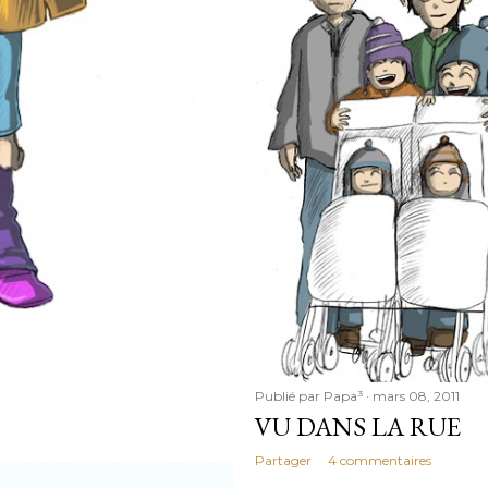
Publié par
Papa³
mars 08, 2011
VU DANS LA RUE
Partager
4 commentaires