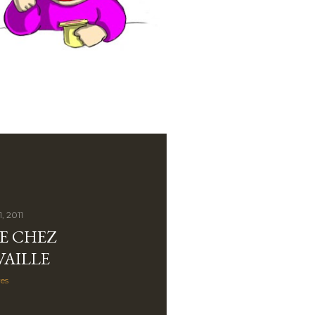
, 2011
E CHEZ
AILLE
es