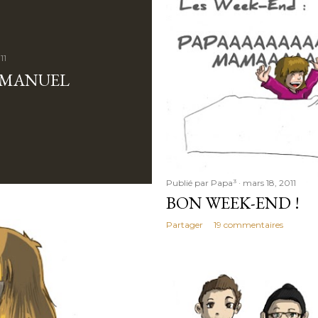
11
 MANUEL
Publié par
Papa³
mars 18, 2011
BON WEEK-END !
Partager
19 commentaires