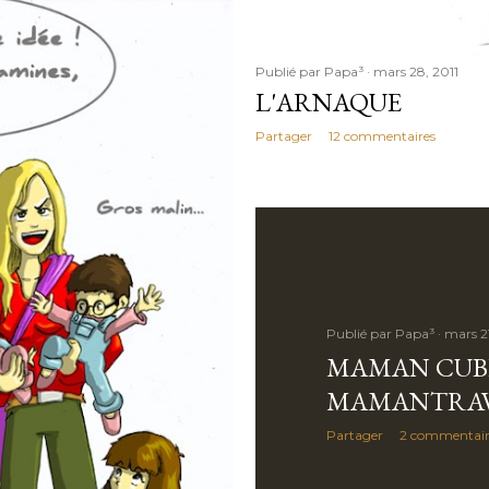
Publié par
Papa³
mars 28, 2011
L'ARNAQUE
Partager
12 commentaires
Publié par
Papa³
mars 21
MAMAN CUB
MAMANTRAV
Partager
2 commentair