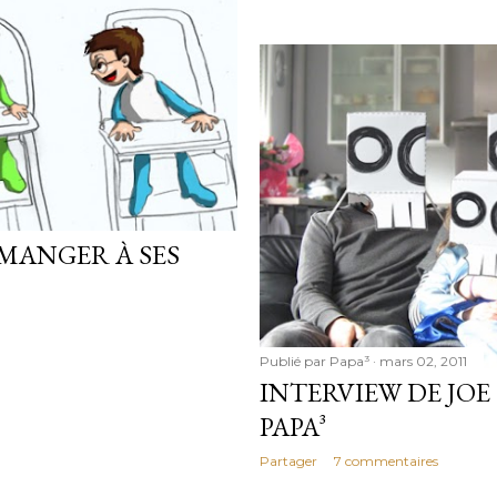
MANGER À SES
Publié par
Papa³
mars 02, 2011
INTERVIEW DE JOE
PAPA³
Partager
7 commentaires