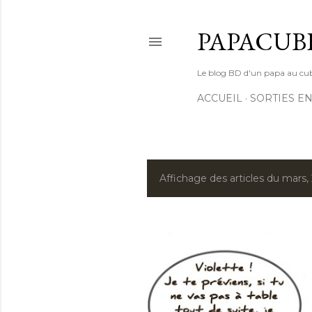
PAPACUB
Le blog BD d'un papa au cube (
ACCUEIL
SORTIES EN
Affichage des articles du mars,
A
r
t
i
c