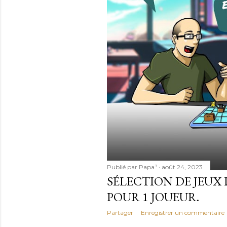
l
e
s
Publié par
Papa³
août 24, 2023
SÉLECTION DE JEUX
POUR 1 JOUEUR.
Partager
Enregistrer un commentaire