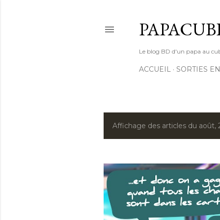
PAPACUB
Le blog BD d'un papa au cube (
ACCUEIL
SORTIES EN
Affichage des articles du août,
A
r
t
i
c