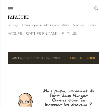
Accéder au contenu principal
PAPACUBE
Le blog BD d'un papa au cube (3 petites filles... Dont des jumelles !)
ACCUEIL
SORTIES EN FAMILLE
PLUS…
Affichage des articles du août, 2021
TOUT AFFICHER
A
r
t
i
c