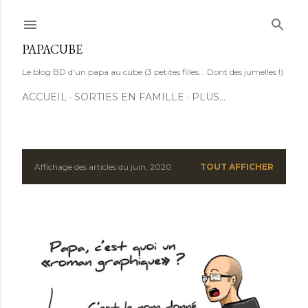
Accéder au contenu principal
PAPACUBE
Le blog BD d'un papa au cube (3 petites filles... Dont des jumelles !)
ACCUEIL
SORTIES EN FAMILLE
PLUS…
Affichage des articles du juin, 2020
TOUT AFFICHER
A
r
t
i
c