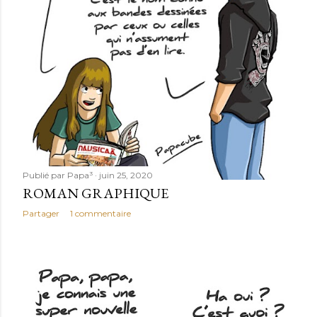
l
e
s
Publié par
Papa³
juin 25, 2020
ROMAN GRAPHIQUE
Partager
1 commentaire