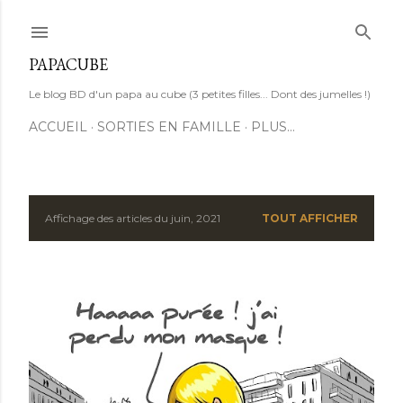
Accéder au contenu principal
PAPACUBE
Le blog BD d'un papa au cube (3 petites filles... Dont des jumelles !)
ACCUEIL
SORTIES EN FAMILLE
PLUS…
Affichage des articles du juin, 2021
TOUT AFFICHER
A
r
t
i
c