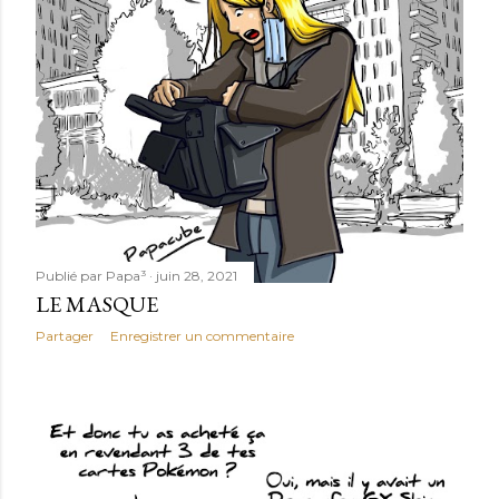
l
e
s
Publié par
Papa³
juin 28, 2021
LE MASQUE
Partager
Enregistrer un commentaire