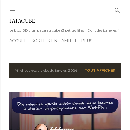
Accéder au contenu principal
PAPACUBE
Le blog BD d'un papa au cube (3 petites filles... Dont des jumelles !)
ACCUEIL
SORTIES EN FAMILLE
PLUS…
Affichage des articles du janvier, 2024
TOUT AFFICHER
A
r
t
i
c