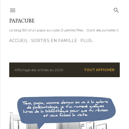
Accéder au contenu principal
PAPACUBE
Le blog BD d'un papa au cube (3 petites filles... Dont des jumelles !)
ACCUEIL
SORTIES EN FAMILLE
PLUS…
Affichage des articles du 2025
TOUT AFFICHER
A
r
t
i
c