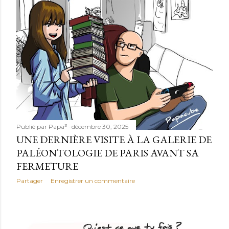
l
e
s
Publié par
Papa³
décembre 30, 2025
UNE DERNIÈRE VISITE À LA GALERIE DE
PALÉONTOLOGIE DE PARIS AVANT SA
FERMETURE
Partager
Enregistrer un commentaire