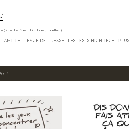
Accéder au contenu principal
E
3 petites filles... Dont des jumelles !)
 FAMILLE
REVUE DE PRESSE
LES TESTS HIGH TECH
PLU
 2017