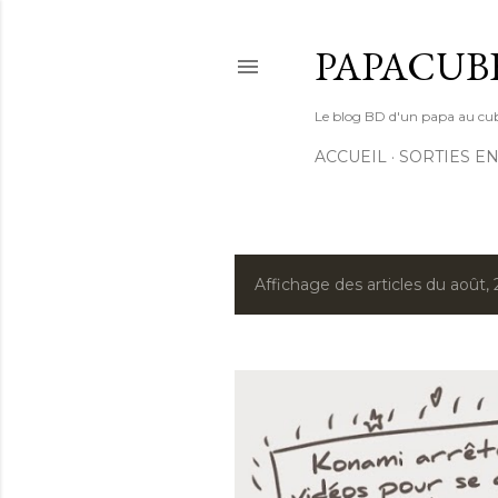
PAPACUB
Le blog BD d'un papa au cube (
ACCUEIL
SORTIES EN
Affichage des articles du août,
A
r
t
i
c