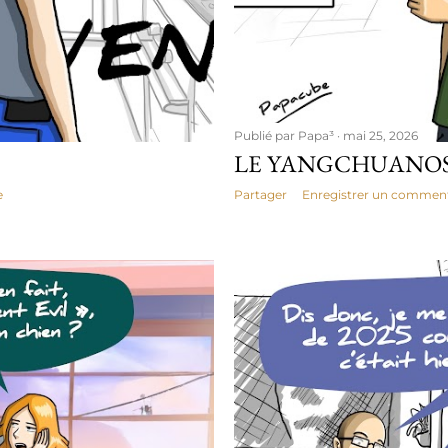
Publié par
Papa³
mai 25, 2026
LE YANGCHUANOS
e
Partager
Enregistrer un comment