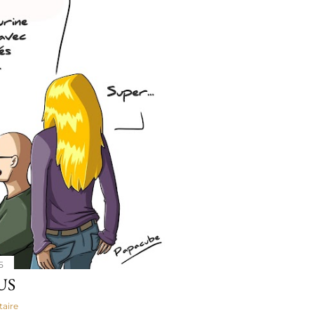
5
US
aire