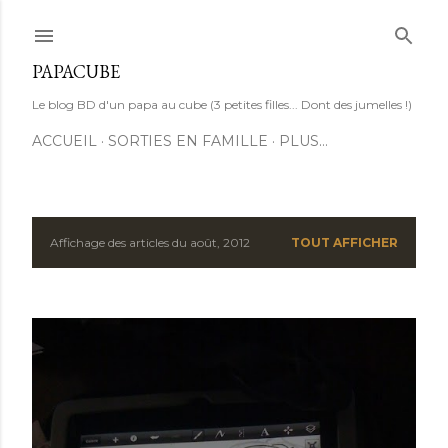
Accéder au contenu principal
PAPACUBE
Le blog BD d'un papa au cube (3 petites filles... Dont des jumelles !)
ACCUEIL
SORTIES EN FAMILLE
PLUS…
Affichage des articles du août, 2012
TOUT AFFICHER
A
r
t
i
c