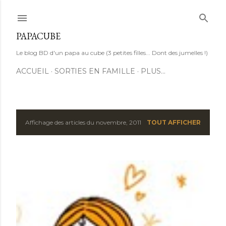
Accéder au contenu principal
PAPACUBE
Le blog BD d'un papa au cube (3 petites filles... Dont des jumelles !)
ACCUEIL
SORTIES EN FAMILLE
PLUS…
Affichage des articles du novembre, 2011
TOUT AFFICHER
A
r
t
i
c