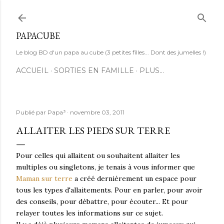
Accéder au contenu principal
PAPACUBE
Le blog BD d'un papa au cube (3 petites filles... Dont des jumelles !)
ACCUEIL
SORTIES EN FAMILLE
PLUS…
Publié par
Papa³
novembre 03, 2011
ALLAITER LES PIEDS SUR TERRE
Pour celles qui allaitent ou souhaitent allaiter les
multiples ou singletons, je tenais à vous informer que
Maman sur terre
a créé dernièrement un espace pour
tous les types d'allaitements. Pour en parler, pour avoir
des conseils, pour débattre, pour écouter... Et pour
relayer toutes les informations sur ce sujet.