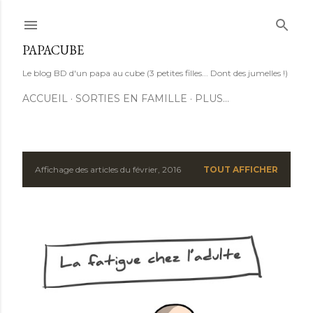
Accéder au contenu principal
PAPACUBE
Le blog BD d'un papa au cube (3 petites filles... Dont des jumelles !)
ACCUEIL
SORTIES EN FAMILLE
PLUS…
Affichage des articles du février, 2016
TOUT AFFICHER
A
r
t
i
c