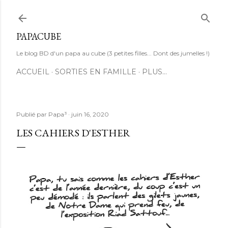
Accéder au contenu principal
PAPACUBE
Le blog BD d'un papa au cube (3 petites filles... Dont des jumelles !)
ACCUEIL
SORTIES EN FAMILLE
PLUS…
Publié par
Papa³
juin 16, 2020
LES CAHIERS D'ESTHER