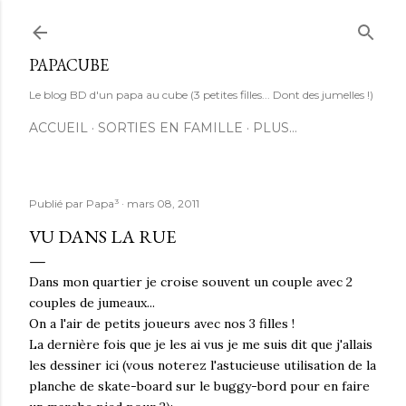
Accéder au contenu principal
PAPACUBE
Le blog BD d'un papa au cube (3 petites filles... Dont des jumelles !)
ACCUEIL
SORTIES EN FAMILLE
PLUS…
Publié par
Papa³
mars 08, 2011
VU DANS LA RUE
Dans mon quartier je croise souvent un couple avec 2
couples de jumeaux...
On a l'air de petits joueurs avec nos 3 filles !
La dernière fois que je les ai vus je me suis dit que j'allais
les dessiner ici (vous noterez l'astucieuse utilisation de la
planche de skate-board sur le buggy-bord pour en faire