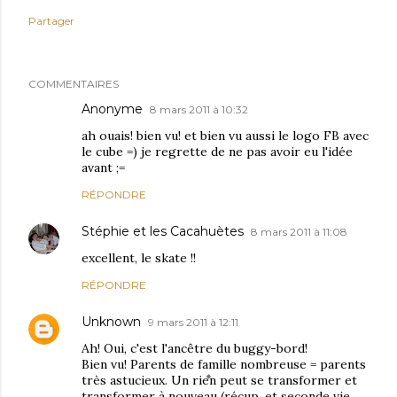
Partager
COMMENTAIRES
Anonyme
8 mars 2011 à 10:32
ah ouais! bien vu! et bien vu aussi le logo FB avec
le cube =) je regrette de ne pas avoir eu l'idée
avant ;=
RÉPONDRE
Stéphie et les Cacahuètes
8 mars 2011 à 11:08
excellent, le skate !!
RÉPONDRE
Unknown
9 mars 2011 à 12:11
Ah! Oui, c'est l'ancêtre du buggy-bord!
Bien vu! Parents de famille nombreuse = parents
très astucieux. Un rien peut se transformer et
transformer à nouveau (récup, et seconde vie