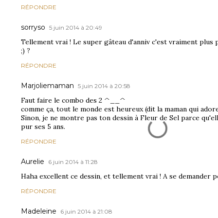
RÉPONDRE
sorryso
5 juin 2014 à 20:49
Tellement vrai ! Le super gâteau d'anniv c'est vraiment plus p
;) ?
RÉPONDRE
Marjoliemaman
5 juin 2014 à 20:58
Faut faire le combo des 2 ^__^
comme ça, tout le monde est heureux (dit la maman qui adore 
Sinon, je ne montre pas ton dessin à Fleur de Sel parce qu'e
pur ses 5 ans.
RÉPONDRE
Aurelie
6 juin 2014 à 11:28
Haha excellent ce dessin, et tellement vrai ! A se demander po
RÉPONDRE
Madeleine
6 juin 2014 à 21:08