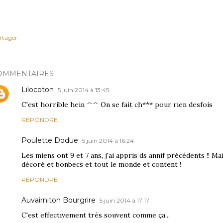
rtager
OMMENTAIRES
Lilocoton
5 juin 2014 à 13:45
C'est horrible hein ^^ On se fait ch*** pour rien desfois
RÉPONDRE
Poulette Dodue
5 juin 2014 à 16:24
Les miens ont 9 et 7 ans, j'ai appris ds annif précédents !! M
décoré et bonbecs et tout le monde et content !
RÉPONDRE
Auvairniton Bourgrire
5 juin 2014 à 17:17
C'est effectivement très souvent comme ça...