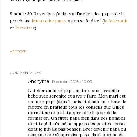
Sinon le 30 Novembre j'animerai l'atelier des papas de la
prochaine
Mum to be party
, qu'on se le dise ! (
le facebook
et
le twitter
)
Partager
COMMENTAIRES
Anonyme
19 octobre 2015 à 10:03
L'atelier du futur papa, au top pour accueillir
bebe avec serenite et savoir faire. Mon mari est
un futur papa (dans 1 mois et demi) qui a hate de
mettre en pratique tous les conseils que Gilles
(formateur) a pu lui apprendre le jour de la
formation. Un futur papa bien dans ses pompes
c'est top! Il m'a même appris des petites choses
dont je n'avais pas penser...Bref devenir papa ou
maman ca ne s'improvise pas cela s'apprend et