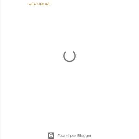
RÉPONDRE
E
n
r
Fourni par Blogger
e