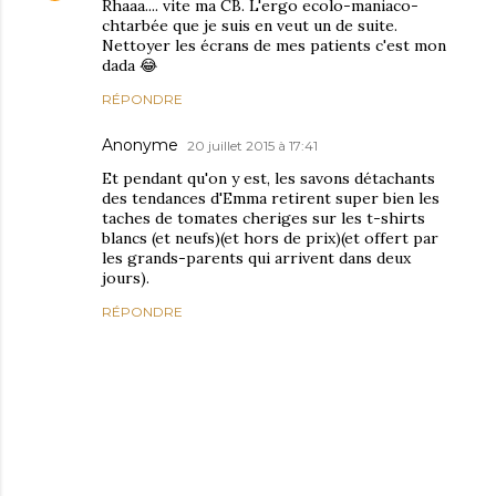
Rhaaa.... vite ma CB. L'ergo ecolo-maniaco-
chtarbée que je suis en veut un de suite.
Nettoyer les écrans de mes patients c'est mon
dada 😂
RÉPONDRE
Anonyme
20 juillet 2015 à 17:41
Et pendant qu'on y est, les savons détachants
des tendances d'Emma retirent super bien les
taches de tomates cheriges sur les t-shirts
blancs (et neufs)(et hors de prix)(et offert par
les grands-parents qui arrivent dans deux
jours).
RÉPONDRE