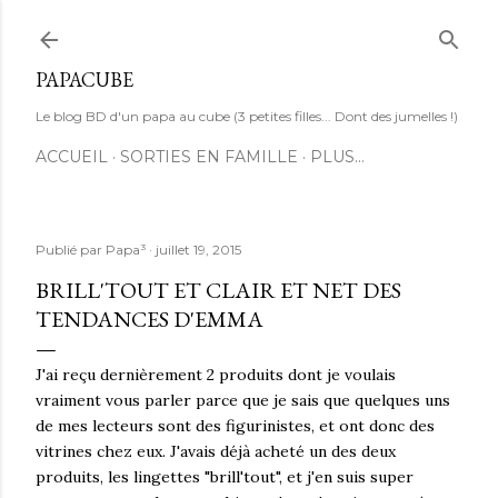
Accéder au contenu principal
PAPACUBE
Le blog BD d'un papa au cube (3 petites filles... Dont des jumelles !)
ACCUEIL
SORTIES EN FAMILLE
PLUS…
Publié par
Papa³
juillet 19, 2015
BRILL'TOUT ET CLAIR ET NET DES
TENDANCES D'EMMA
J'ai reçu dernièrement 2 produits dont je voulais
vraiment vous parler parce que je sais que quelques uns
de mes lecteurs sont des figurinistes, et ont donc des
vitrines chez eux. J'avais déjà acheté un des deux
produits, les lingettes "brill'tout", et j'en suis super