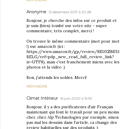
Anonyme
12 décembre 2017 à 20:28
Bonjour, je cherche des infos sur ce produit et
je suis (bien) tombé sur votre site - super
commentaire, très complet, merci !
On trouve le même commentaire (mot pour mot
!) sur amazon.fr (ici :
https://www.amazon.fr/gp/review/RE0XZMI51
BELG/ref=pdp_new_read_full_review_link?
ie=UTF8), mais c'est franchement mieux avec les
photos et la vidéo :)
Bon, j'attends les soldes. Merci!
RÉPONDRE
Climat Intérieur
16 juin 2020 à 15:39
Bonjour, il y a des purificateurs d'air Français
maintenant qui font le travail pour un peu moins
cher, chez Alp Technologies par exemple, sinon
pas mal les dessins dans l'article, ca change des
review habituelles sur des produits ;)