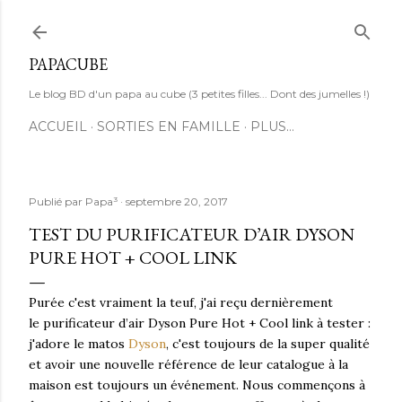
Accéder au contenu principal
PAPACUBE
Le blog BD d'un papa au cube (3 petites filles... Dont des jumelles !)
ACCUEIL
SORTIES EN FAMILLE
PLUS…
Publié par
Papa³
septembre 20, 2017
TEST DU PURIFICATEUR D’AIR DYSON
PURE HOT + COOL LINK
Purée c'est vraiment la teuf, j'ai reçu dernièrement
le purificateur d’air Dyson Pure Hot + Cool link à tester :
j'adore le matos
Dyson
, c'est toujours de la super qualité
et avoir une nouvelle référence de leur catalogue à la
maison est toujours un événement. Nous commençons à