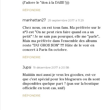
(J'adore le "don à la DASS !)))
RÉPONDRE
manhattan27
29 septembre 2017 à 11:29
Chez nous, on est tous fans. Ma préférée sur le
n°3 est "On ne peut rien faire quand on a un
petit" ! Je ne sais pas pourquoi, elle me "parle"...
Mais ma préférée dans l'ensemble des albums
reste "DU GROS SON" !!!!! Hâte de le voir en
concert à Paris fin octobre.
RÉPONDRE
Jupsi
19 décembre 2017 à 20:58
Maiiiiiis moi aussi je veux les goodies, est-ce
que c'est spécial pour les blogueurs ou ils sont
disponibles quelque part ? (pas sur la boutique
officielle en tout cas, snif)
RÉPONDRE