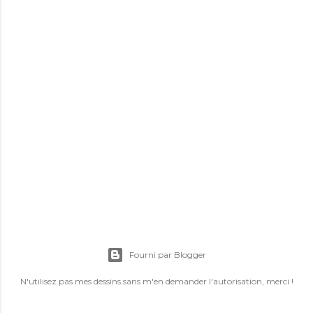
E
n
r
Fourni par Blogger
e
g
N'utilisez pas mes dessins sans m'en demander l'autorisation, merci !
i