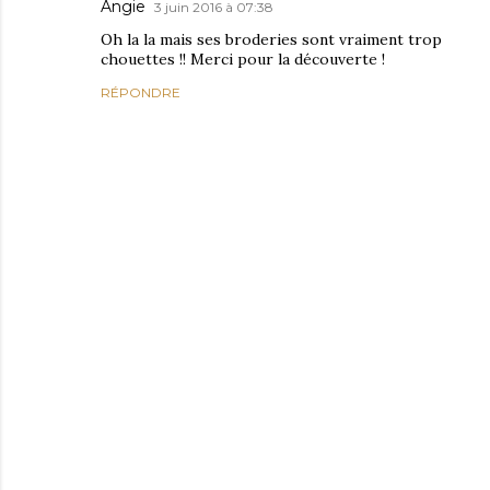
Angie
3 juin 2016 à 07:38
Oh la la mais ses broderies sont vraiment trop
chouettes !! Merci pour la découverte !
RÉPONDRE
E