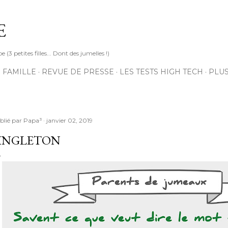
Accéder au contenu principal
E
3 petites filles... Dont des jumelles !)
 FAMILLE
REVUE DE PRESSE
LES TESTS HIGH TECH
PLU
blié par
Papa³
janvier 02, 2019
INGLETON