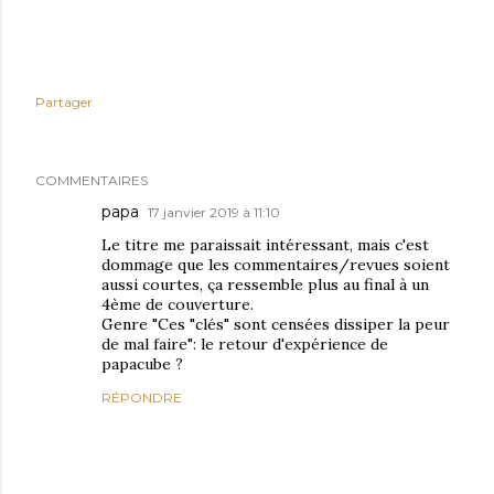
Partager
COMMENTAIRES
papa
17 janvier 2019 à 11:10
Le titre me paraissait intéressant, mais c'est
dommage que les commentaires/revues soient
aussi courtes, ça ressemble plus au final à un
4ème de couverture.
Genre "Ces "clés" sont censées dissiper la peur
de mal faire": le retour d'expérience de
papacube ?
RÉPONDRE