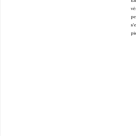
En
vé
pe
s'
pi