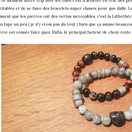
 ce moment notre trip avec les filles c'est d'acheter en vrac des p
ritables et de se faire des bracelets super classes pour que dalle.
nsent que les pierres ont des vertus incroyables, c'est la
Lithothér
en tape un peu ( je n'y crois pas du tout ) bien que ça amuse beaucou
erre est censée faire quoi. Enfin, le principal facteur de choix reste 