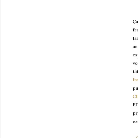
Ça
fr
fa
am
es
vo
tâ
In
pu
Ch
FD
pr
ex