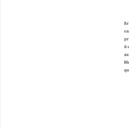
Br
en
pr
il
au
Me
qu