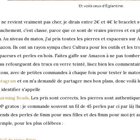
Et voilà ceux d’Églantine.
 ne revient vraiment pas cher, je dirais entre 2€ et 4€ le bracelet su
anchement, c'est classe, parce que ce sont de vraies pierres et en plu
n. Au niveau du matos, j'ai pris toutes les pierres et espaceurs sur A
azon. Ils ont un rayon sympa chez Cultura pour les outils et les tru
paceurs et perles en bois. Faites gaffe sur Amazon à ne pas tombe
us refourguent des trucs en verre teinté, lisez bien les commentaire
tons, avec de petites commandes à chaque fois pour tester le matos
stagram
et on m'a demandé de partager mes bon plans, donc voilà le
 identifier s'appelle
arming Beads
. Les prix sont corrects, les pierres sont authentiques
P gratos : je commande souvent un fil de 45 perles par ci par là) Il
ends des perles de 6mm pour mes filles et des 8mm pour moi (et aut
emple, pour les plus célèbres :