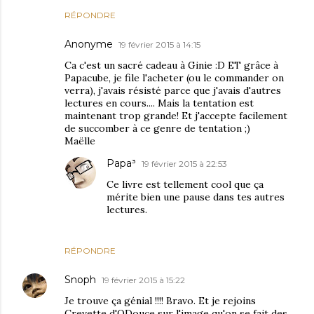
RÉPONDRE
Anonyme
19 février 2015 à 14:15
Ca c'est un sacré cadeau à Ginie :D ET grâce à
Papacube, je file l'acheter (ou le commander on
verra), j'avais résisté parce que j'avais d'autres
lectures en cours.... Mais la tentation est
maintenant trop grande! Et j'accepte facilement
de succomber à ce genre de tentation ;)
Maëlle
Papa³
19 février 2015 à 22:53
Ce livre est tellement cool que ça
mérite bien une pause dans tes autres
lectures.
RÉPONDRE
Snoph
19 février 2015 à 15:22
Je trouve ça génial !!!! Bravo. Et je rejoins
Crevette d'ODouce sur l'image qu'on se fait des