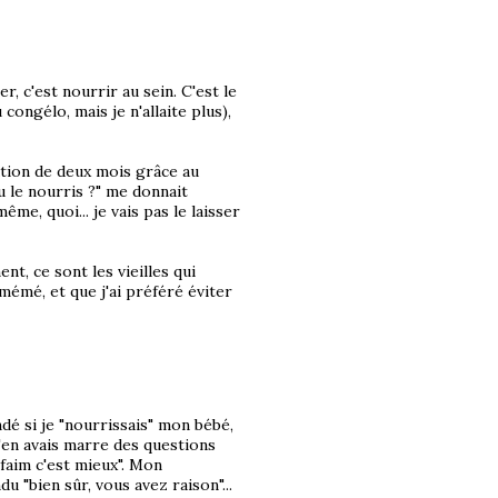
r, c'est nourrir au sein. C'est le
 congélo, mais je n'allaite plus),
ation de deux mois grâce au
tu le nourris ?" me donnait
ême, quoi... je vais pas le laisser
t, ce sont les vieilles qui
émé, et que j'ai préféré éviter
é si je "nourrissais" mon bébé,
 j'en avais marre des questions
 faim c'est mieux". Mon
 "bien sûr, vous avez raison"...