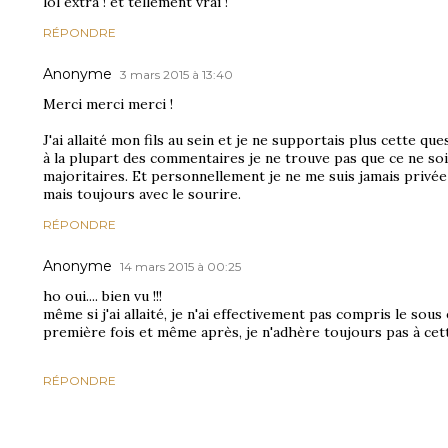
lol extra ! et tellement vrai !
RÉPONDRE
Anonyme
3 mars 2015 à 13:40
Merci merci merci !
J'ai allaité mon fils au sein et je ne supportais plus cette q
à la plupart des commentaires je ne trouve pas que ce ne soi
majoritaires. Et personnellement je ne me suis jamais privée
mais toujours avec le sourire.
RÉPONDRE
Anonyme
14 mars 2015 à 00:25
ho oui.... bien vu !!!
même si j'ai allaité, je n'ai effectivement pas compris le sou
première fois et même après, je n'adhère toujours pas à cet
RÉPONDRE