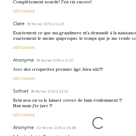
Complètement sourde! J'en ris encore!
RÉPONDRE
Claire
18 février 2015 à 14:23
Exactement ce que ma grandmere m'a demandé à la naissanc
exactement le meme quiproquo, le temps que je me rende com
RÉPONDRE
Anonyme
18 février 2015 à 21:20
Avec des croquettes premier âge, bien sûr!!!!
RÉPONDRE
Sofinet
18 février 2015 à 23:16
Bein non on va le laisser crever de faim évidemment !!!
Nan mais j'te jure !!!
RÉPONDRE
Anonyme
20 février 2015 à 06:38