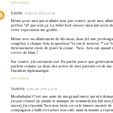
RÉPONDRE
Estelle
16 février 2015 à 21:28
Même pour moi qui ai allaité (oui, par contre, pour moi, allaite
préfixe "al" qui veut ça. Là, bébé boit encore mon lait sorti du
cette expression me gonfle.
Même avec un allaitement de dix mois, donc (et une prolong
congélo), à chaque fois, la question "tu vas le nourrir ?" ou "
furieusement envie de jouer la conne : "heu... ben oui, quand m
crever de faim...".
Par contre, j'ai rarement osé. En partie parce que généralemen
parlent comme ça, donc des potes de mes parents ou de ma m
l'incident diplomatique.
RÉPONDRE
Violette
16 février 2015 à 22:16
Mouhahaha! C'est une amie de ma grand-mère qui m'a demand
j'ai pas résisté (je plaide le manque de sommeil) (en fait non
nazes) j'ai répondu "ben non, hein, on va le laisser mourir de
compagnon a failli recracher son café, mais la mamie a répondu