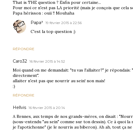
That is THE question ? Enfin pour certaine...
Pour moi ce n'est pas LA priorité (mais je conçois que cela 
Papa hérisson : ouii !! Mouhaha
Papa³
19 février 2015 à 22:56
C'est la top question ;)
RÉPONDRE
Caro32
16 février 2015 à 14:52
Moi quand on me demandait: "tu vas l'allaiter?" je répondais: 
directement".
allaiter n'est pas que nourrir au sein! non mais!
:)
RÉPONDRE
Hellvis
16 février 2015 à 20:14
A Rennes, aux temps de nos grands-mères, on disait : "Nourri
(sous-entendu "au sein" comme sur ton dessin). Ce à quoi la
je l'apotichonne" (je le nourris au biberon). Ah ah, tout ça ne