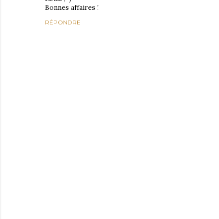
Bonnes affaires !
RÉPONDRE
E
n