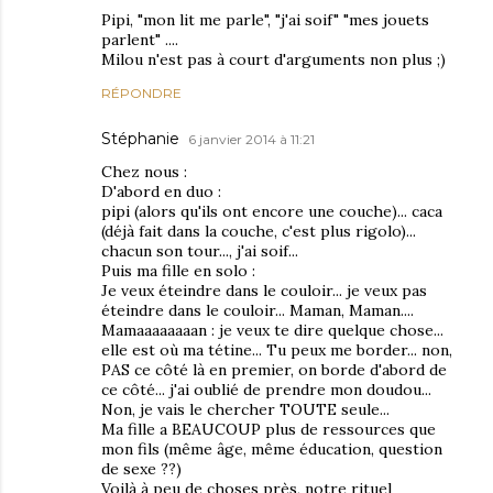
Pipi, "mon lit me parle", "j'ai soif" "mes jouets
parlent" ....
Milou n'est pas à court d'arguments non plus ;)
RÉPONDRE
Stéphanie
6 janvier 2014 à 11:21
Chez nous :
D'abord en duo :
pipi (alors qu'ils ont encore une couche)... caca
(déjà fait dans la couche, c'est plus rigolo)...
chacun son tour..., j'ai soif...
Puis ma fille en solo :
Je veux éteindre dans le couloir... je veux pas
éteindre dans le couloir... Maman, Maman....
Mamaaaaaaaan : je veux te dire quelque chose...
elle est où ma tétine... Tu peux me border... non,
PAS ce côté là en premier, on borde d'abord de
ce côté... j'ai oublié de prendre mon doudou...
Non, je vais le chercher TOUTE seule...
Ma fille a BEAUCOUP plus de ressources que
mon fils (même âge, même éducation, question
de sexe ??)
Voilà à peu de choses près, notre rituel