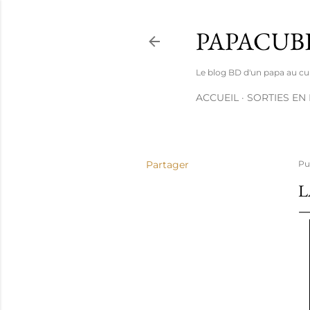
PAPACUB
Le blog BD d'un papa au cube 
ACCUEIL
SORTIES EN
Partager
Pu
L