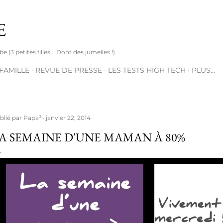
Accéder au contenu principal
E
(3 petites filles... Dont des jumelles !)
 FAMILLE
REVUE DE PRESSE
LES TESTS HIGH TECH
PLUS…
blié par
Papa³
janvier 22, 2014
A SEMAINE D'UNE MAMAN À 80%