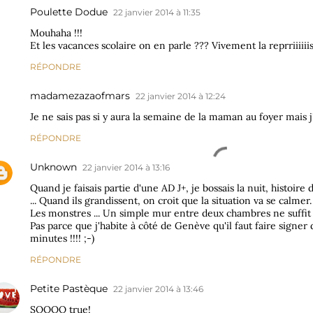
Poulette Dodue
22 janvier 2014 à 11:35
Mouhaha !!!
Et les vacances scolaire on en parle ??? Vivement la reprriiiiiis
RÉPONDRE
madamezazaofmars
22 janvier 2014 à 12:24
Je ne sais pas si y aura la semaine de la maman au foyer mais j
RÉPONDRE
Unknown
22 janvier 2014 à 13:16
Quand je faisais partie d'une AD J+, je bossais la nuit, histoire d
... Quand ils grandissent, on croit que la situation va se calmer
Les monstres ... Un simple mur entre deux chambres ne suffit plu
Pas parce que j'habite à côté de Genève qu'il faut faire signer d
minutes !!!! ;-)
RÉPONDRE
Petite Pastèque
22 janvier 2014 à 13:46
SOOOO true!