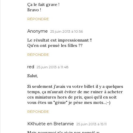
Ça le fait grave !
Bravo !
RÉPONDRE
Anonyme
25 juin 2013 à 10:56
Le résultat est impressionnant !!
Qu'en ont pensé les filles ??
RÉPONDRE
red
25 juin 2013 à 11:48
Salut,
Si seulement j'avais vu votre billet il y a quelques
temps, ça m'aurait éviter de me ruiner à acheter
ces miniatures hors de prix, quoi qu'il en soit
vous êtes un "génie" je pèse mes mots...;-)
RÉPONDRE
KKhuète en Bretannie
25 juin 2013 à 15:11
Mais pourquoi n'y ai-je pas pensé! :p