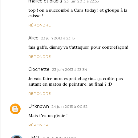
malice et blabla
23 juin 2013 à 22:55
top ! on a succombé a Cars today ! et gloups à la
caisse !
RÉPONDRE
Alice
23 juin 2013 à 23:15
fais gaffe, disney va t'attaquer pour contrefaçon!
RÉPONDRE
Clochette
23 juin 2013 à 23:34
Je vais faire mon esprit chagrin... ça coûte pas
autant en matos de peinture, au final ? :D
RÉPONDRE
Unknown
24 juin 2013 à 00:52
Mais t'es un génie !
RÉPONDRE
LMO
24 juin 2013 à 09:17