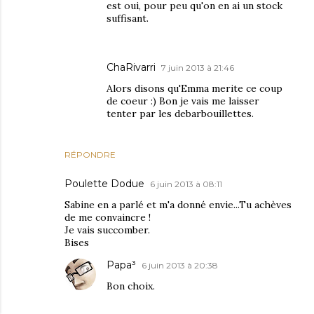
est oui, pour peu qu'on en ai un stock
suffisant.
ChaRivarri
7 juin 2013 à 21:46
Alors disons qu'Emma merite ce coup
de coeur :) Bon je vais me laisser
tenter par les debarbouillettes.
RÉPONDRE
Poulette Dodue
6 juin 2013 à 08:11
Sabine en a parlé et m'a donné envie...Tu achèves
de me convaincre !
Je vais succomber.
Bises
Papa³
6 juin 2013 à 20:38
Bon choix.