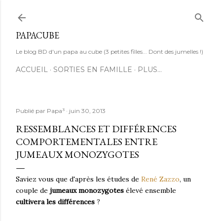
Accéder au contenu principal
PAPACUBE
Le blog BD d'un papa au cube (3 petites filles... Dont des jumelles !)
ACCUEIL
SORTIES EN FAMILLE
PLUS…
Publié par
Papa³
juin 30, 2013
RESSEMBLANCES ET DIFFÉRENCES
COMPORTEMENTALES ENTRE
JUMEAUX MONOZYGOTES
Saviez vous que d'après les études de
René Zazzo
, un
couple de
jumeaux monozygotes
élevé ensemble
cultivera les différences
?