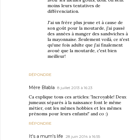
avoir les mêmes goûts, donc on sent
moins leurs tentatives de
différenciation.
J'ai un frère plus jeune et à cause de
son goût pour la moutarde, j'ai passé
des années à manger des sandwiches à
la mayonnaise. Seulement voilà, ce n'est
qu'une fois adulte que j'ai finalement
avoué que la moutarde, c'est bien
meilleur!
RÉPONDRE
Mère Blabla
8 juillet 2013 à 16:23
Ca explique tous ces articles: 'Incroyable! Deux
jumeaux séparés à la naissance font le même
métier, ont les mêmes hobbies et les mêmes
prénoms pour leurs enfants!' and co :)
RÉPONDRE
It's a mum's life
28 juin 2014 à 16:55