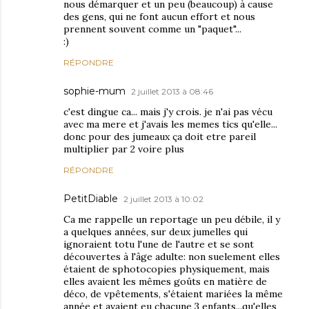
nous démarquer et un peu (beaucoup) à cause
des gens, qui ne font aucun effort et nous
prennent souvent comme un "paquet"...
:)
RÉPONDRE
sophie-mum
2 juillet 2013 à 08:46
c'est dingue ca... mais j'y crois. je n'ai pas vécu
avec ma mere et j'avais les memes tics qu'elle...
donc pour des jumeaux ça doit etre pareil
multiplier par 2 voire plus
RÉPONDRE
PetitDiable
2 juillet 2013 à 10:02
Ca me rappelle un reportage un peu débile, il y
a quelques années, sur deux jumelles qui
ignoraient totu l'une de l'autre et se sont
découvertes à l'âge adulte: non suelement elles
étaient de sphotocopies physiquement, mais
elles avaient les mêmes goûts en matière de
déco, de vpêtements, s'étaient mariées la même
année et avaient eu chacune 3 enfants...qu'elles