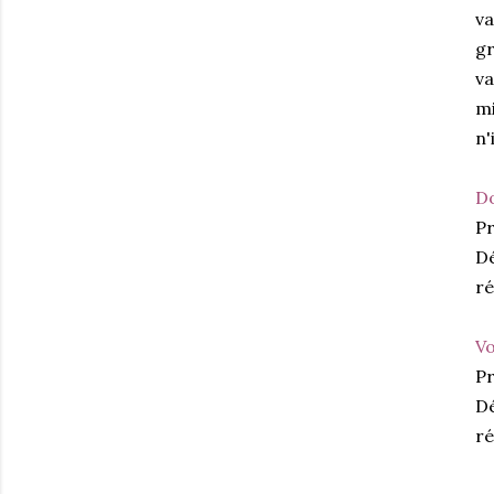
va
gr
va
mi
n'
Do
Pr
Dé
ré
Vo
Pr
Dé
ré