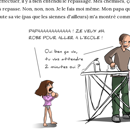
effectuer, il y a bien entendu le repassage. Mes chemises,
s repasse. Non, non, non. Je le fais moi même. Mon papa q
ute sa vie (pas que les siennes d'ailleurs) m'a montré comm