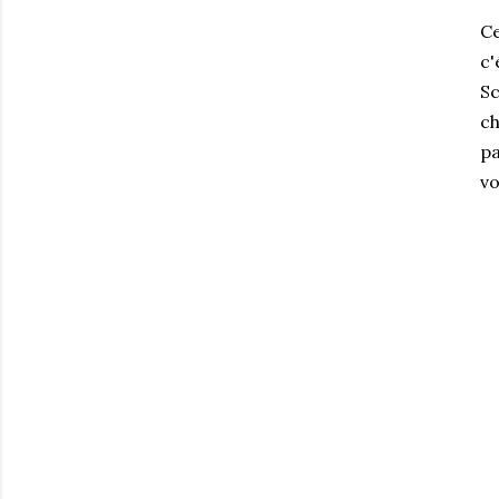
Ce
c'
Sc
ch
pa
vo