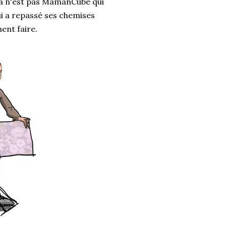
 ça n'est pas MamanCube qui
ui a repassé ses chemises
ent faire.