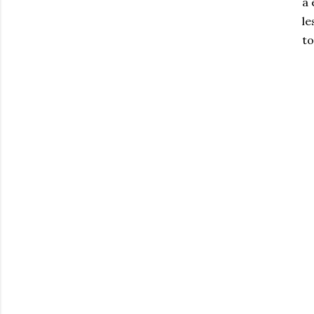
à 
le
to