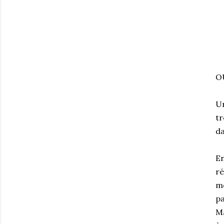
O
Un
tr
da
En
ré
me
pa
Ma