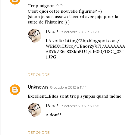
Trop mignon ^^
C'est quoi cette nouvelle figurine? =)
(sinon je suis assez d'accord avec juju pour la
suite de l'histoire ;) )
Papa³
8 octobre 2012 à 21:29
LA voilà : http://2.bp.blogspot.com/-
WEidXuCJSco/UEnor2y7iFI/AAAAAAA
ABYk/E6s83XkhBU4/s1600/DSC_024
1.JPG
RÉPONDRE
Unknown
8 octobre 2012 à 11:14
Excellent...Elles sont trop sympas quand même !
Papa³
8 octobre 2012 à 21:30
A donf !
RÉPONDRE