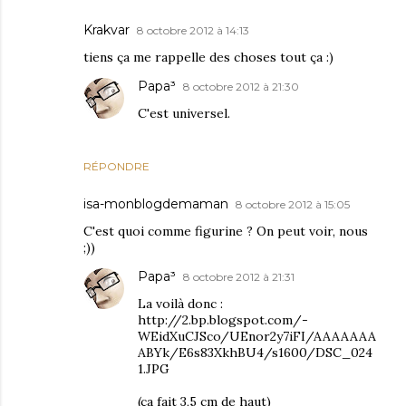
Krakvar
8 octobre 2012 à 14:13
tiens ça me rappelle des choses tout ça :)
Papa³
8 octobre 2012 à 21:30
C'est universel.
RÉPONDRE
isa-monblogdemaman
8 octobre 2012 à 15:05
C'est quoi comme figurine ? On peut voir, nous
;))
Papa³
8 octobre 2012 à 21:31
La voilà donc :
http://2.bp.blogspot.com/-
WEidXuCJSco/UEnor2y7iFI/AAAAAAA
ABYk/E6s83XkhBU4/s1600/DSC_024
1.JPG
(ça fait 3,5 cm de haut)