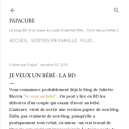
Accéder au contenu principal
PAPACUBE
Le blog BD d'un papa au cube (3 petites filles... Dont des jumelles !)
ACCUEIL
SORTIES EN FAMILLE
PLUS…
Publié par
Papa³
octobre 03, 2012
JE VEUX UN BÉBÉ : LA BD
Vous connaissez probablement déjà le blog de Juliette
Merris
"Je veux un bébé"
. On peut y lire en BD les
déboires d'un couple qui essaie d'avoir un bébé.
L'auteure vient de sortir une version papier de son blog.
Enfin, pas vraiment de son blog, puisqu'elle a
pratiquement tout refait, en mieux : un vrai travail de