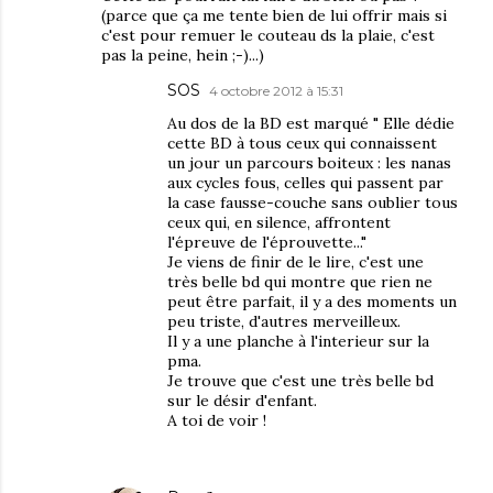
(parce que ça me tente bien de lui offrir mais si
c'est pour remuer le couteau ds la plaie, c'est
pas la peine, hein ;-)...)
SOS
4 octobre 2012 à 15:31
Au dos de la BD est marqué " Elle dédie
cette BD à tous ceux qui connaissent
un jour un parcours boiteux : les nanas
aux cycles fous, celles qui passent par
la case fausse-couche sans oublier tous
ceux qui, en silence, affrontent
l'épreuve de l'éprouvette..."
Je viens de finir de le lire, c'est une
très belle bd qui montre que rien ne
peut être parfait, il y a des moments un
peu triste, d'autres merveilleux.
Il y a une planche à l'interieur sur la
pma.
Je trouve que c'est une très belle bd
sur le désir d'enfant.
A toi de voir !