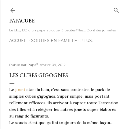
Accéder au contenu principal
PAPACUBE
Le blog BD d'un papa au cube (3 petites filles... Dont des jumelles !)
ACCUEIL
SORTIES EN FAMILLE
PLUS…
Publié par
Papa³
février 09, 2012
LES CUBES GIGOGNES
Le
jouet
star du bain, c'est sans contextes le pack de
simples cubes gigognes. Super simple, mais portant
tellement efficaces, ils arrivent à capter toute l'attention
des filles et à reléguer les autres jouets super élaborés
au rang de figurants.
Le soucis c'est que ça fini toujours de la même façon...