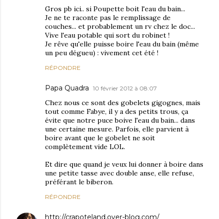
Gros pb ici.. si Poupette boit l'eau du bain...
Je ne te raconte pas le remplissage de
couches... et probablement un rv chez le doc...
Vive l'eau potable qui sort du robinet !
Je rêve qu'elle puisse boire l'eau du bain (même
un peu dégueu) : vivement cet été !
RÉPONDRE
Papa Quadra
10 février 2012 à 08:07
Chez nous ce sont des gobelets gigognes, mais
tout comme Fabye, il y a des petits trous, ça
évite que notre puce boive l'eau du bain... dans
une certaine mesure. Parfois, elle parvient à
boire avant que le gobelet ne soit
complètement vide LOL.
Et dire que quand je veux lui donner à boire dans
une petite tasse avec double anse, elle refuse,
préférant le biberon.
RÉPONDRE
http://crapoteland.over-blog.com/