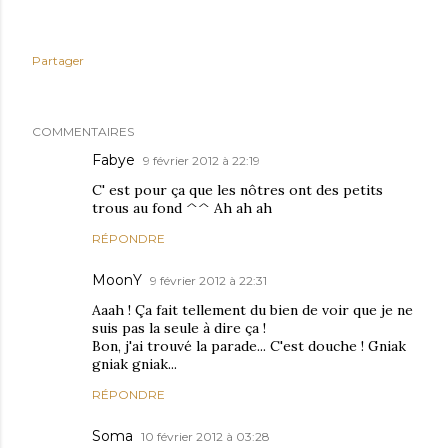
Partager
COMMENTAIRES
Fabye
9 février 2012 à 22:19
C' est pour ça que les nôtres ont des petits
trous au fond ^^ Ah ah ah
RÉPONDRE
MoonY
9 février 2012 à 22:31
Aaah ! Ça fait tellement du bien de voir que je ne
suis pas la seule à dire ça !
Bon, j'ai trouvé la parade... C'est douche ! Gniak
gniak gniak...
RÉPONDRE
Soma
10 février 2012 à 03:28