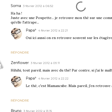
Soma
3 février 2012 à 06:52
Ha ha !
Juste avec une Poupette... je retrouve mon thé sur une com
qu'elle l'attrape...
Papa³
4 février 2012 à 22:21
Oui ici aussi on en retrouve souvent sur les étagèr
RÉPONDRE
Zenflower
3 février 2012 à 09:11
Hihihi, tout pareil, mais avec du thé! Par contre, si j'ai le mal
Papa³
4 février 2012 à 22:22
Le thé, c'est Mamancube. Mais pareil, j'en retrouve 
RÉPONDRE
Bruno
3 février 2012 à 13:15