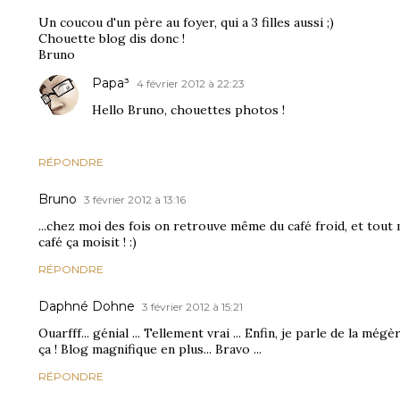
Un coucou d'un père au foyer, qui a 3 filles aussi ;)
Chouette blog dis donc !
Bruno
Papa³
4 février 2012 à 22:23
Hello Bruno, chouettes photos !
RÉPONDRE
Bruno
3 février 2012 à 13:16
...chez moi des fois on retrouve même du café froid, et tout mo
café ça moisit ! :)
RÉPONDRE
Daphné Dohne
3 février 2012 à 15:21
Ouarfff... génial ... Tellement vrai ... Enfin, je parle de la mégè
ça ! Blog magnifique en plus... Bravo ...
RÉPONDRE