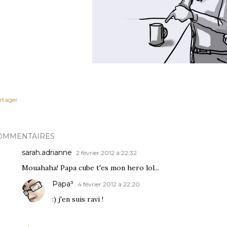
rtager
OMMENTAIRES
sarah.adrianne
2 février 2012 à 22:32
Mouahaha! Papa cube t'es mon hero lol...
Papa³
4 février 2012 à 22:20
:) j'en suis ravi !