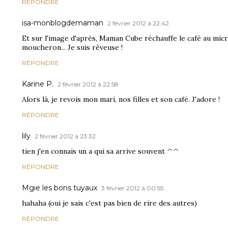
RÉPONDRE
isa-monblogdemaman
2 février 2012 à 22:42
Et sur l'image d'après, Maman Cube réchauffe le café au micr
moucheron... Je suis rêveuse !
RÉPONDRE
Karine P.
2 février 2012 à 22:58
Alors là, je revois mon mari, nos filles et son café. J'adore !
RÉPONDRE
lily
2 février 2012 à 23:32
tien j'en connais un a qui sa arrive souvent ^^
RÉPONDRE
Mgie les bons tuyaux
3 février 2012 à 00:55
hahaha (oui je sais c'est pas bien de rire des autres)
RÉPONDRE