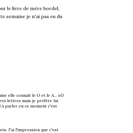
ur le livre de mère bordel,
tte semaine je n'ai pas eu du
ne elle connait le O et le A... oO
res lettres mais je préfère lui
d à parler en ce moment c'est
ts. J'ai l'impression que c'est