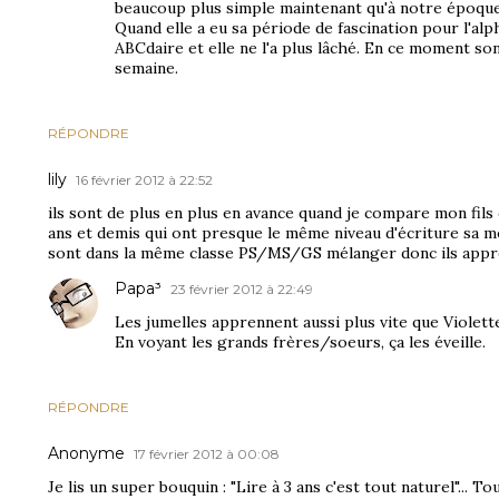
beaucoup plus simple maintenant qu'à notre époque, 
Quand elle a eu sa période de fascination pour l'alph
ABCdaire et elle ne l'a plus lâché. En ce moment son 
semaine.
RÉPONDRE
lily
16 février 2012 à 22:52
ils sont de plus en plus en avance quand je compare mon fils d
ans et demis qui ont presque le même niveau d'écriture sa me 
sont dans la même classe PS/MS/GS mélanger donc ils app
Papa³
23 février 2012 à 22:49
Les jumelles apprennent aussi plus vite que Violette
En voyant les grands frères/soeurs, ça les éveille.
RÉPONDRE
Anonyme
17 février 2012 à 00:08
Je lis un super bouquin : "Lire à 3 ans c'est tout naturel"... T