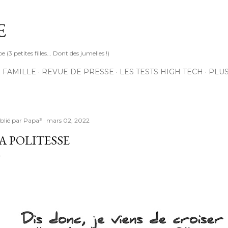
Accéder au contenu principal
E
3 petites filles... Dont des jumelles !)
 FAMILLE
REVUE DE PRESSE
LES TESTS HIGH TECH
PLU
blié par
Papa³
mars 02, 2022
A POLITESSE