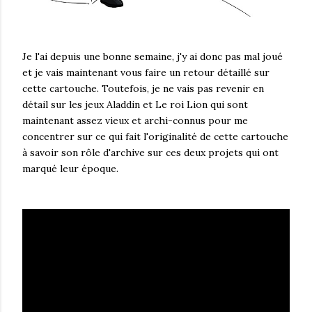
Je l'ai depuis une bonne semaine, j'y ai donc pas mal joué
et je vais maintenant vous faire un retour détaillé sur
cette cartouche. Toutefois, je ne vais pas revenir en
détail sur les jeux Aladdin et Le roi Lion qui sont
maintenant assez vieux et archi-connus pour me
concentrer sur ce qui fait l'originalité de cette cartouche
à savoir son rôle d'archive sur ces deux projets qui ont
marqué leur époque.