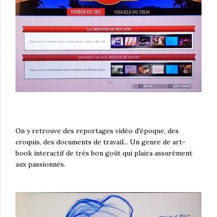
On y retrouve des reportages vidéo d'époque, des
croquis, des documents de travail... Un genre de art-
book interactif de très bon goût qui plaira assurément
aux passionnés.