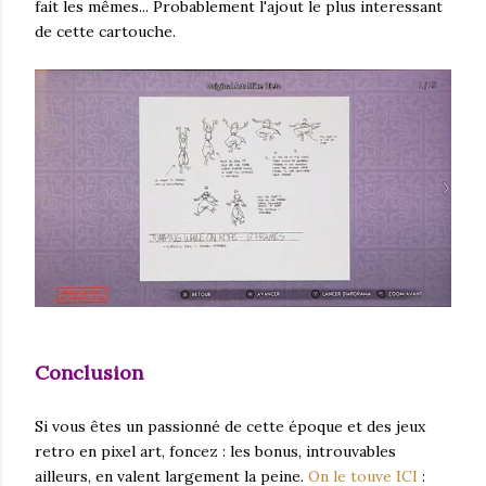
fait les mêmes... Probablement l'ajout le plus interessant
de cette cartouche.
Conclusion
Si vous êtes un passionné de cette époque et des jeux
retro en pixel art, foncez : les bonus, introuvables
ailleurs, en valent largement la peine.
On le touve ICI
: