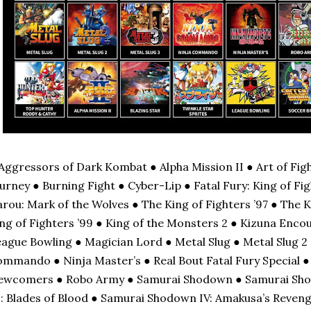
Aggressors of Dark Kombat ● Alpha Mission II ● Art of Figh
urney ● Burning Fight ● Cyber-Lip ● Fatal Fury: King of Fig
rou: Mark of the Wolves ● The King of Fighters ’97 ● The K
ng of Fighters ’99 ● King of the Monsters 2 ● Kizuna Enco
ague Bowling ● Magician Lord ● Metal Slug ● Metal Slug 2 
mmando ● Ninja Master’s ● Real Bout Fatal Fury Special ● 
ewcomers ● Robo Army ● Samurai Shodown ● Samurai Sho
I: Blades of Blood ● Samurai Shodown IV: Amakusa’s Reve