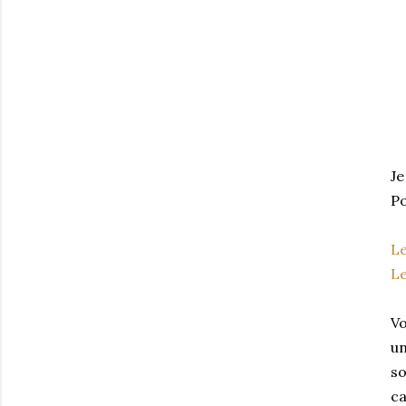
Je
Po
L
L
Vo
un
so
ca