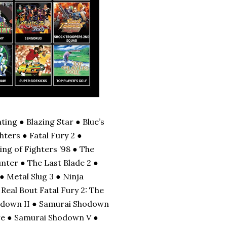
ting ● Blazing Star ● Blue’s
hters ● Fatal Fury 2 ●
ing of Fighters ’98 ● The
unter ● The Last Blade 2 ●
● Metal Slug 3 ● Ninja
Real Bout Fatal Fury 2: The
down II ● Samurai Shodown
nge ● Samurai Shodown V ●