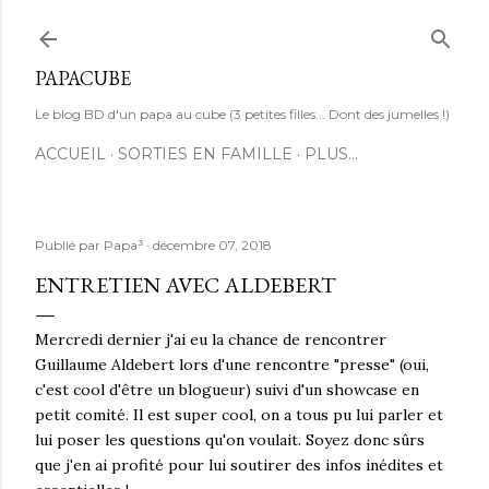
Accéder au contenu principal
PAPACUBE
Le blog BD d'un papa au cube (3 petites filles... Dont des jumelles !)
ACCUEIL
SORTIES EN FAMILLE
PLUS…
Publié par
Papa³
décembre 07, 2018
ENTRETIEN AVEC ALDEBERT
Mercredi dernier j'ai eu la chance de rencontrer
Guillaume Aldebert lors d'une rencontre "presse" (oui,
c'est cool d'être un blogueur) suivi d'un showcase en
petit comité. Il est super cool, on a tous pu lui parler et
lui poser les questions qu'on voulait. Soyez donc sûrs
que j'en ai profité pour lui soutirer des infos inédites et