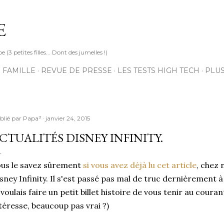
Accéder au contenu principal
E
3 petites filles... Dont des jumelles !)
 FAMILLE
REVUE DE PRESSE
LES TESTS HIGH TECH
PLU
blié par
Papa³
janvier 24, 2015
CTUALITÉS DISNEY INFINITY.
us le savez sûrement
si vous avez déjà lu cet article
, chez 
sney Infinity. Il s'est passé pas mal de truc dernièrement à
 voulais faire un petit billet histoire de vous tenir au coura
téresse, beaucoup pas vrai ?)