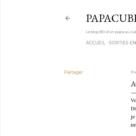
PAPACUB
Le blog BD d'un papa au cube (
ACCUEIL
SORTIES EN
Partager
Pu
A
Vo
Di
je
in