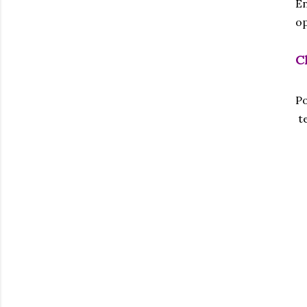
En
op
C
Po
te