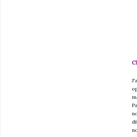
Ch
J'
op
ma
Pa
no
di
no