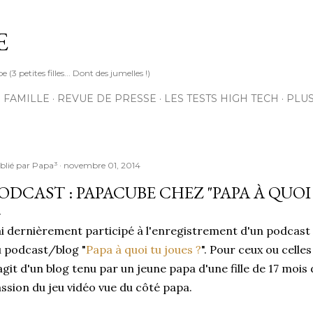
Accéder au contenu principal
E
3 petites filles... Dont des jumelles !)
 FAMILLE
REVUE DE PRESSE
LES TESTS HIGH TECH
PLU
blié par
Papa³
novembre 01, 2014
ODCAST : PAPACUBE CHEZ "PAPA À QUOI 
ai dernièrement participé à l'enregistrement d'un podcast
 podcast/blog "
Papa à quoi tu joues ?
". Pour ceux ou celles
agit d'un blog tenu par un jeune papa d'une fille de 17 mois 
ssion du jeu vidéo vue du côté papa.