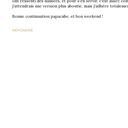
ont ressenti des nausées, et pour s'en servir, c'est assez co
j'attendrais une version plus aboutie, mais j'adhère totaleme
Bonne continuation papacube, et bon weekend !
RÉPONDRE