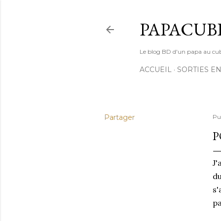
PAPACUB
Le blog BD d'un papa au cube (
ACCUEIL
SORTIES EN
Partager
Pu
P
J'
du
s'
pa