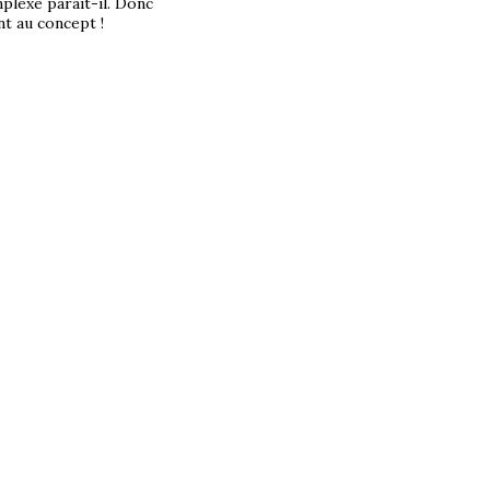
mplexe parait-il. Donc
nt au concept !