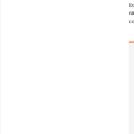
Et
fi
co