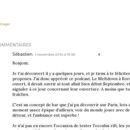
rtager
OMMENTAIRES
Sébastien
1 novembre 2014 à 13:35
Bonjour,
Je t'ai découvert il y a quelques jours, et je tiens à te félici
proposes. J'ai donc apprécié ce podcast. Le Meltdown à Bord
ouvert, il devait ouvrir si tout allait bien début Septembre, 
signaler à ce jour concernant leur ouverture. A moins que tu 
fraîches.
C'est un concept de bar que j'ai pu découvrir sur Paris, lors
moment assez épique d'ailleurs, voir du monde jouer avec des 
détour, et l'ambiance est superbe !
Je n'ai pas eu encore l'occasion de tester l'occulus rift, les 